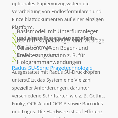
optionales Papiervorzugsystem die
Verarbeitung von Endlosformularen und
Einzelblattdokumenten auf einer einzigen
Plattform.
Basismodell mit Unterfluranleger
N
und einstellbarem Ausgabefach
3 verschiedene Nummerierköpfe
N
650 mm Stapelanleger und -Auslage
N
für B2-Format
Verarbeitung von Bogen- und
N
Endlosformularen
Erweiterungsstation z. B. für
N
Hologrammanwendungen
Radus SU-Serie Prägetechnologie
Ausgestattet mit Radus SU-Druckköpfen
unterstützt das System eine Vielzahl
spezieller Anforderungen, darunter
verschiedene Schriftarten wie z. B. Gothic,
Funky, OCR-A und OCR-B sowie Barcodes
und Logos. Die Hardware ist auf Effizienz