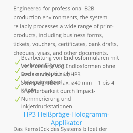
Engineered for professional B2B
production environments, the system
reliably processes a wide range of print-
products, including business forms,
tickets, vouchers, certificates, bank drafts,
cheques, visas, and other documents.
Bearbeitung von Endlosformularen mit
N
Lochrandführung
Verarbeitung von Endlosformen ohne
N
Lochrand (optional)
Basismodell mit 1x HP3
N
Hologrammkopf
Stempelgröße max. ø40 mm | 1 bis 4
N
Köpfe
Erweiterbarkeit durch Impact-
Nummerierung und
N
Inkjetdruckstationen
HP3 Heißpräge-Hologramm-
Applikator
Das Kernstück des Systems bildet der