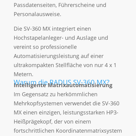
Passdatenseiten, Führerscheine und
Personalausweise.
Die SV-360 MX integriert einen
Hochstapelanleger- und Auslage und
vereint so professionelle
Automatisierungsleistung auf einer
ultrakompakten Stellfläche von nur 4 x 1
Metern.
Warum die RADUS SV-360 MX?
Intelligente Matrixautomatisierung
Im Gegensatz zu herkömmlichen
Mehrkopfsystemen verwendet die SV-360
MX einen einzigen, leistungsstarken HP3-
Heißprägekopf, der von einem
fortschrittlichen Koordinatenmatrixsystem