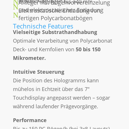
N
DOVID-Prägungen bis ø40 mm
Anleger mit Bogenvorvereinzelung
N
und elektrostatischer Entladung
Elektrostatische Entladung von
N
fertigen Polycarbonatbögen
Technische Features
Vielseitige Substrathandhabung
Optimale Verarbeitung von Polycarbonat
Deck- und Kernfolien von
50 bis 150
Mikrometer.
Intuitive Steuerung
Die Position des Hologramms kann
mühelos in Echtzeit über das 7"
Touchdisplay angepasst werden – sogar
während laufender Prägevorgänge.
Performance
Bis zu 150 PC-Bögen/h (bei 3x8-Layouts)