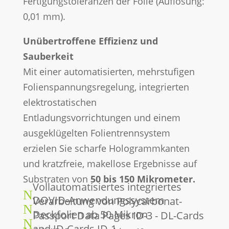
Fertigungstoleranzen der Folie (Auflösung:
0,01 mm).
Unübertroffene Effizienz und
Sauberkeit
Mit einer automatisierten, mehrstufigen
Folienspannungsregelung, integrierten
elektrostatischen
Entladungsvorrichtungen und einem
ausgeklügelten Folientrennsystem
erzielen Sie scharfe Hologrammkanten
und kratzfreie, makellose Ergebnisse auf
Substraten von
50 bis 150 Mikrometer.
Vollautomatisiertes integriertes
N
DOVID-Anwendungssystem
Verarbeitung von Polycarbonat-
N
Deckfolien ab 50 Mikron
Passport Data Pages ID-3 - DL-Cards
N
and ID-Cards ID-1